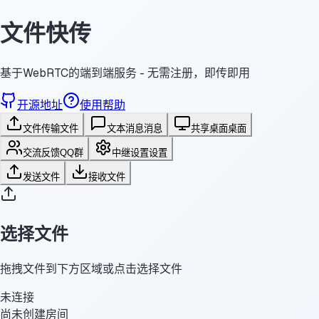
文件快传
基于WebRTC的端到端服务 - 无需注册，即传即用
开源地址
使用帮助
文件传输
文件
文本消息
消息
共享桌面
桌面
交流反馈
QQ群
中继设置
设置
发送文件
接收文件
选择文件
拖拽文件到下方区域或点击选择文件
未连接
尚未创建房间