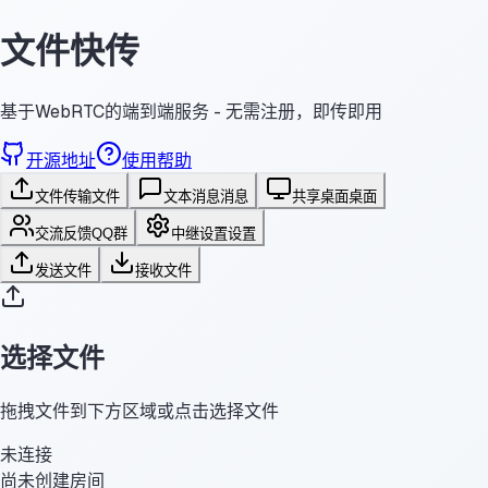
文件快传
基于WebRTC的端到端服务 - 无需注册，即传即用
开源地址
使用帮助
文件传输
文件
文本消息
消息
共享桌面
桌面
交流反馈
QQ群
中继设置
设置
发送文件
接收文件
选择文件
拖拽文件到下方区域或点击选择文件
未连接
尚未创建房间