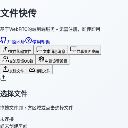
文件快传
基于WebRTC的端到端服务 - 无需注册，即传即用
开源地址
使用帮助
文件传输
文件
文本消息
消息
共享桌面
桌面
交流反馈
QQ群
中继设置
设置
发送文件
接收文件
选择文件
拖拽文件到下方区域或点击选择文件
未连接
尚未创建房间