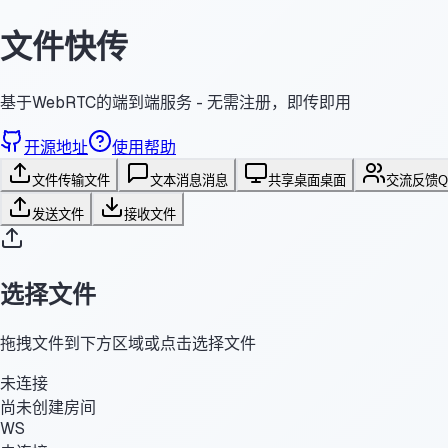
文件快传
基于WebRTC的端到端服务 - 无需注册，即传即用
开源地址
使用帮助
文件传输
文件
文本消息
消息
共享桌面
桌面
交流反馈
发送文件
接收文件
选择文件
拖拽文件到下方区域或点击选择文件
未连接
尚未创建房间
WS