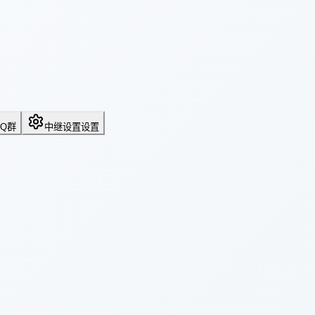
QQ群
中继设置
设置