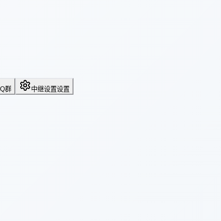
QQ群
中继设置
设置