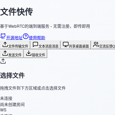
文件快传
基于WebRTC的端到端服务 - 无需注册，即传即用
开源地址
使用帮助
文件传输
文件
文本消息
消息
共享桌面
桌面
交流反馈
发送文件
接收文件
选择文件
拖拽文件到下方区域或点击选择文件
未连接
尚未创建房间
WS