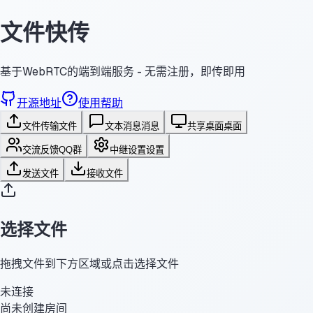
文件快传
基于WebRTC的端到端服务 - 无需注册，即传即用
开源地址
使用帮助
文件传输
文件
文本消息
消息
共享桌面
桌面
交流反馈
QQ群
中继设置
设置
发送文件
接收文件
选择文件
拖拽文件到下方区域或点击选择文件
未连接
尚未创建房间