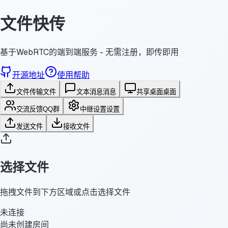
文件快传
基于WebRTC的端到端服务 - 无需注册，即传即用
开源地址
使用帮助
文件传输
文件
文本消息
消息
共享桌面
桌面
交流反馈
QQ群
中继设置
设置
发送文件
接收文件
选择文件
拖拽文件到下方区域或点击选择文件
未连接
尚未创建房间