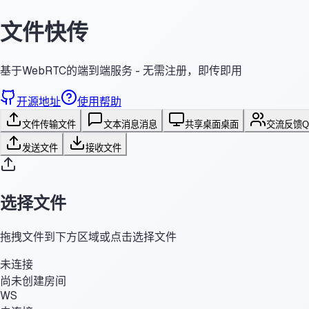
文件快传
基于WebRTC的端到端服务 - 无需注册，即传即用
开源地址
使用帮助
文件传输
文件
文本消息
消息
共享桌面
桌面
交流反馈
发送文件
接收文件
选择文件
拖拽文件到下方区域或点击选择文件
未连接
尚未创建房间
WS