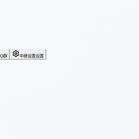
QQ群
中继设置
设置