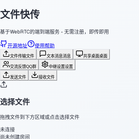
文件快传
基于WebRTC的端到端服务 - 无需注册，即传即用
开源地址
使用帮助
文件传输
文件
文本消息
消息
共享桌面
桌面
交流反馈
QQ群
中继设置
设置
发送文件
接收文件
选择文件
拖拽文件到下方区域或点击选择文件
未连接
尚未创建房间