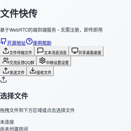
文件快传
基于WebRTC的端到端服务 - 无需注册，即传即用
开源地址
使用帮助
文件传输
文件
文本消息
消息
共享桌面
桌面
交流反馈
QQ群
中继设置
设置
发送文件
接收文件
选择文件
拖拽文件到下方区域或点击选择文件
未连接
尚未创建房间