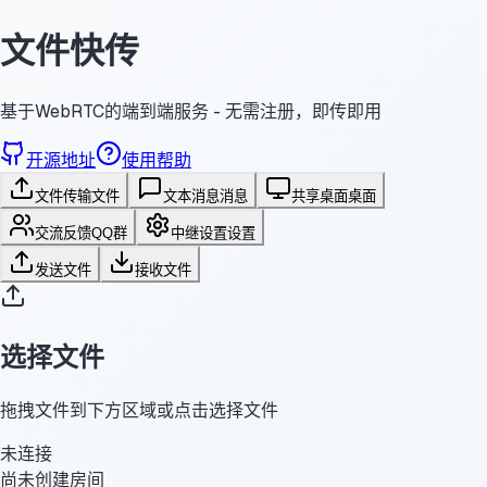
文件快传
基于WebRTC的端到端服务 - 无需注册，即传即用
开源地址
使用帮助
文件传输
文件
文本消息
消息
共享桌面
桌面
交流反馈
QQ群
中继设置
设置
发送文件
接收文件
选择文件
拖拽文件到下方区域或点击选择文件
未连接
尚未创建房间