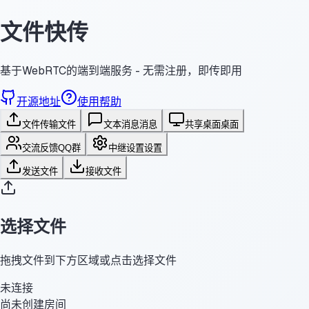
文件快传
基于WebRTC的端到端服务 - 无需注册，即传即用
开源地址
使用帮助
文件传输
文件
文本消息
消息
共享桌面
桌面
交流反馈
QQ群
中继设置
设置
发送文件
接收文件
选择文件
拖拽文件到下方区域或点击选择文件
未连接
尚未创建房间