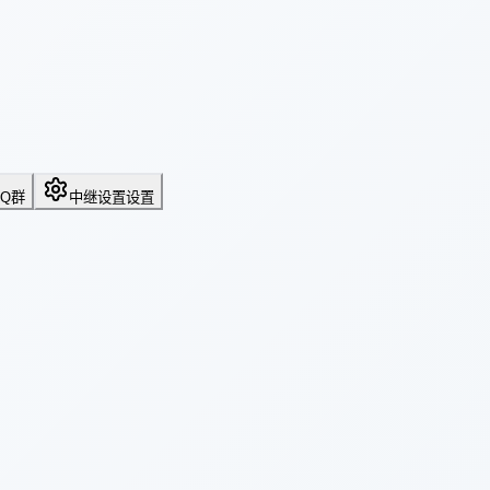
QQ群
中继设置
设置