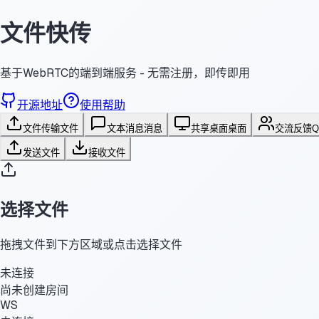
文件快传
基于WebRTC的端到端服务 - 无需注册，即传即用
开源地址
使用帮助
文件传输
文件
文本消息
消息
共享桌面
桌面
交流反馈
发送文件
接收文件
选择文件
拖拽文件到下方区域或点击选择文件
未连接
尚未创建房间
WS