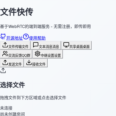
文件快传
基于WebRTC的端到端服务 - 无需注册，即传即用
开源地址
使用帮助
文件传输
文件
文本消息
消息
共享桌面
桌面
交流反馈
QQ群
中继设置
设置
发送文件
接收文件
选择文件
拖拽文件到下方区域或点击选择文件
未连接
尚未创建房间