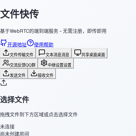
文件快传
基于WebRTC的端到端服务 - 无需注册，即传即用
开源地址
使用帮助
文件传输
文件
文本消息
消息
共享桌面
桌面
交流反馈
QQ群
中继设置
设置
发送文件
接收文件
选择文件
拖拽文件到下方区域或点击选择文件
未连接
尚未创建房间