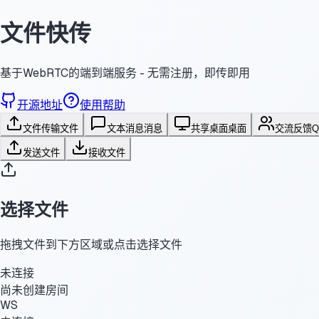
文件快传
基于WebRTC的端到端服务 - 无需注册，即传即用
开源地址
使用帮助
文件传输
文件
文本消息
消息
共享桌面
桌面
交流反馈
发送文件
接收文件
选择文件
拖拽文件到下方区域或点击选择文件
未连接
尚未创建房间
WS