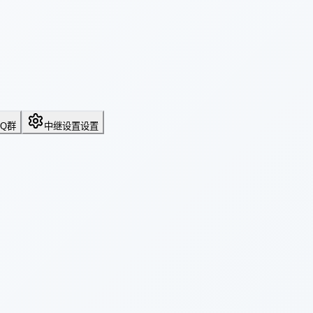
QQ群
中继设置
设置