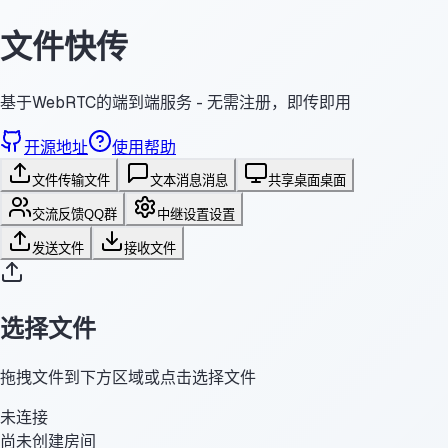
文件快传
基于WebRTC的端到端服务 - 无需注册，即传即用
开源地址
使用帮助
文件传输
文件
文本消息
消息
共享桌面
桌面
交流反馈
QQ群
中继设置
设置
发送文件
接收文件
选择文件
拖拽文件到下方区域或点击选择文件
未连接
尚未创建房间