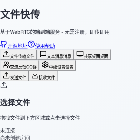
文件快传
基于WebRTC的端到端服务 - 无需注册，即传即用
开源地址
使用帮助
文件传输
文件
文本消息
消息
共享桌面
桌面
交流反馈
QQ群
中继设置
设置
发送文件
接收文件
选择文件
拖拽文件到下方区域或点击选择文件
未连接
尚未创建房间