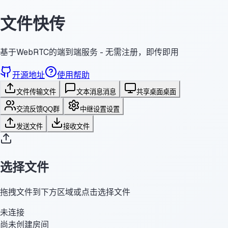
文件快传
基于WebRTC的端到端服务 - 无需注册，即传即用
开源地址
使用帮助
文件传输
文件
文本消息
消息
共享桌面
桌面
交流反馈
QQ群
中继设置
设置
发送文件
接收文件
选择文件
拖拽文件到下方区域或点击选择文件
未连接
尚未创建房间