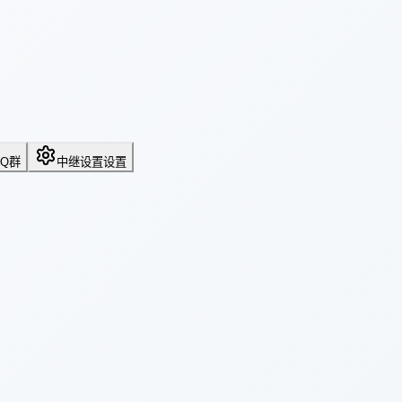
QQ群
中继设置
设置