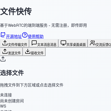
文件快传
基于WebRTC的端到端服务 - 无需注册，即传即用
开源地址
使用帮助
文件传输
文件
文本消息
消息
共享桌面
桌面
交流反馈
发送文件
接收文件
选择文件
拖拽文件到下方区域或点击选择文件
未连接
尚未创建房间
WS