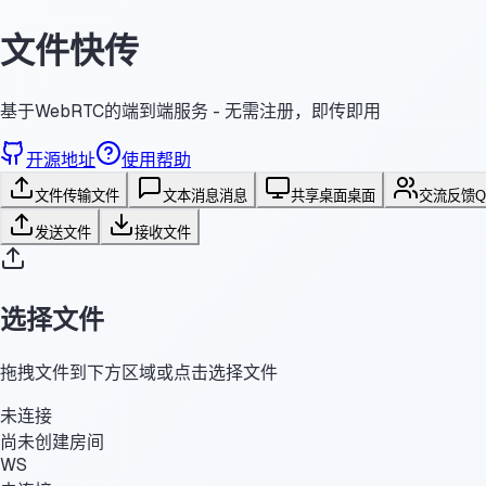
文件快传
基于WebRTC的端到端服务 - 无需注册，即传即用
开源地址
使用帮助
文件传输
文件
文本消息
消息
共享桌面
桌面
交流反馈
发送文件
接收文件
选择文件
拖拽文件到下方区域或点击选择文件
未连接
尚未创建房间
WS