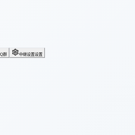
QQ群
中继设置
设置