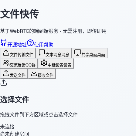
文件快传
基于WebRTC的端到端服务 - 无需注册，即传即用
开源地址
使用帮助
文件传输
文件
文本消息
消息
共享桌面
桌面
交流反馈
QQ群
中继设置
设置
发送文件
接收文件
选择文件
拖拽文件到下方区域或点击选择文件
未连接
尚未创建房间