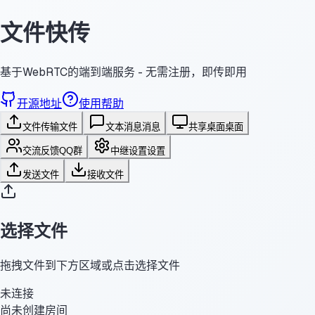
文件快传
基于WebRTC的端到端服务 - 无需注册，即传即用
开源地址
使用帮助
文件传输
文件
文本消息
消息
共享桌面
桌面
交流反馈
QQ群
中继设置
设置
发送文件
接收文件
选择文件
拖拽文件到下方区域或点击选择文件
未连接
尚未创建房间