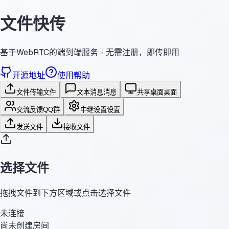
文件快传
基于WebRTC的端到端服务 - 无需注册，即传即用
开源地址
使用帮助
文件传输
文件
文本消息
消息
共享桌面
桌面
交流反馈
QQ群
中继设置
设置
发送文件
接收文件
选择文件
拖拽文件到下方区域或点击选择文件
未连接
尚未创建房间