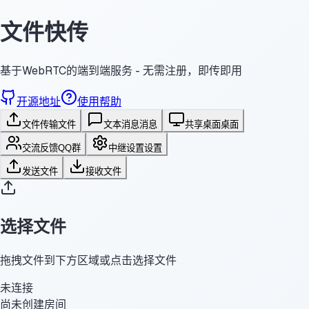
文件快传
基于WebRTC的端到端服务 - 无需注册，即传即用
开源地址
使用帮助
文件传输
文件
文本消息
消息
共享桌面
桌面
交流反馈
QQ群
中继设置
设置
发送文件
接收文件
选择文件
拖拽文件到下方区域或点击选择文件
未连接
尚未创建房间