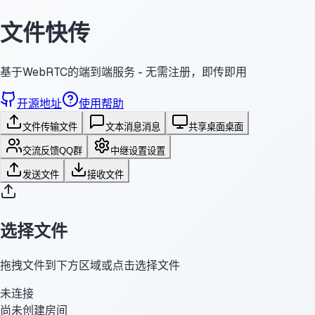
文件快传
基于WebRTC的端到端服务 - 无需注册，即传即用
开源地址
使用帮助
文件传输
文件
文本消息
消息
共享桌面
桌面
交流反馈
QQ群
中继设置
设置
发送文件
接收文件
选择文件
拖拽文件到下方区域或点击选择文件
未连接
尚未创建房间