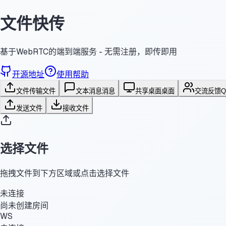
文件快传
基于WebRTC的端到端服务 - 无需注册，即传即用
开源地址
使用帮助
文件传输
文件
文本消息
消息
共享桌面
桌面
交流反馈
发送文件
接收文件
选择文件
拖拽文件到下方区域或点击选择文件
未连接
尚未创建房间
WS