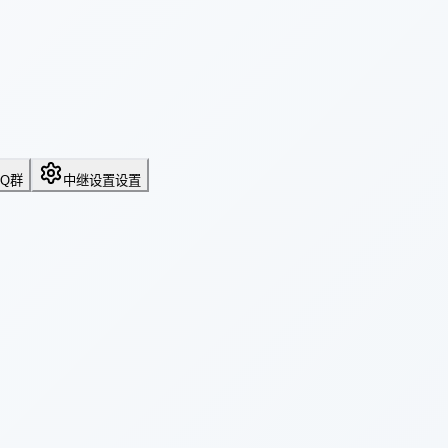
QQ群
中继设置
设置