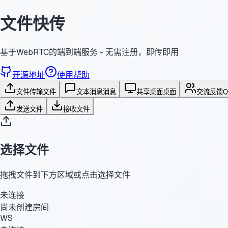
文件快传
基于WebRTC的端到端服务 - 无需注册，即传即用
开源地址
使用帮助
文件传输
文件
文本消息
消息
共享桌面
桌面
交流反馈
发送文件
接收文件
选择文件
拖拽文件到下方区域或点击选择文件
未连接
尚未创建房间
WS