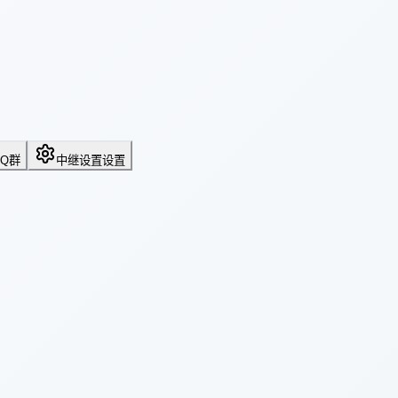
QQ群
中继设置
设置