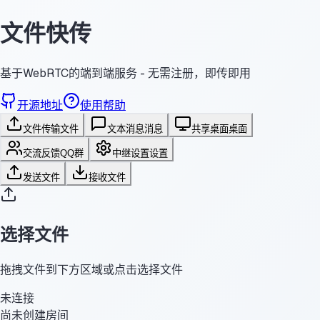
文件快传
基于WebRTC的端到端服务 - 无需注册，即传即用
开源地址
使用帮助
文件传输
文件
文本消息
消息
共享桌面
桌面
交流反馈
QQ群
中继设置
设置
发送文件
接收文件
选择文件
拖拽文件到下方区域或点击选择文件
未连接
尚未创建房间