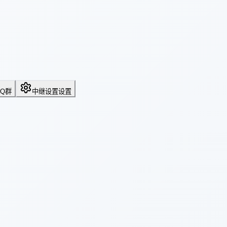
QQ群
中继设置
设置