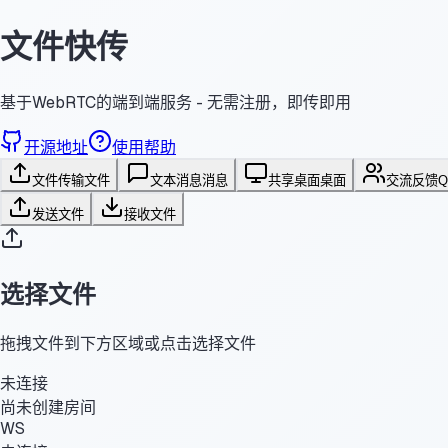
文件快传
基于WebRTC的端到端服务 - 无需注册，即传即用
开源地址
使用帮助
文件传输
文件
文本消息
消息
共享桌面
桌面
交流反馈
发送文件
接收文件
选择文件
拖拽文件到下方区域或点击选择文件
未连接
尚未创建房间
WS