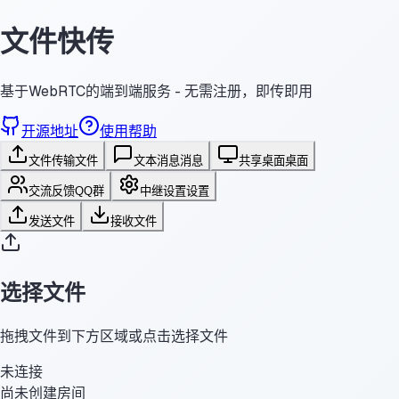
文件快传
基于WebRTC的端到端服务 - 无需注册，即传即用
开源地址
使用帮助
文件传输
文件
文本消息
消息
共享桌面
桌面
交流反馈
QQ群
中继设置
设置
发送文件
接收文件
选择文件
拖拽文件到下方区域或点击选择文件
未连接
尚未创建房间