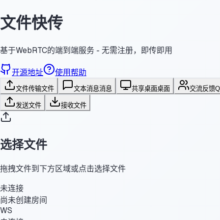
文件快传
基于WebRTC的端到端服务 - 无需注册，即传即用
开源地址
使用帮助
文件传输
文件
文本消息
消息
共享桌面
桌面
交流反馈
发送文件
接收文件
选择文件
拖拽文件到下方区域或点击选择文件
未连接
尚未创建房间
WS