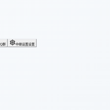
QQ群
中继设置
设置