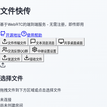
文件快传
基于WebRTC的端到端服务 - 无需注册，即传即用
开源地址
使用帮助
文件传输
文件
文本消息
消息
共享桌面
桌面
交流反馈
QQ群
中继设置
设置
发送文件
接收文件
选择文件
拖拽文件到下方区域或点击选择文件
未连接
尚未创建房间