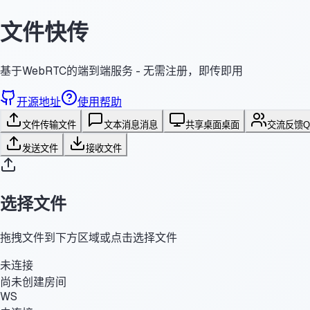
文件快传
基于WebRTC的端到端服务 - 无需注册，即传即用
开源地址
使用帮助
文件传输
文件
文本消息
消息
共享桌面
桌面
交流反馈
发送文件
接收文件
选择文件
拖拽文件到下方区域或点击选择文件
未连接
尚未创建房间
WS