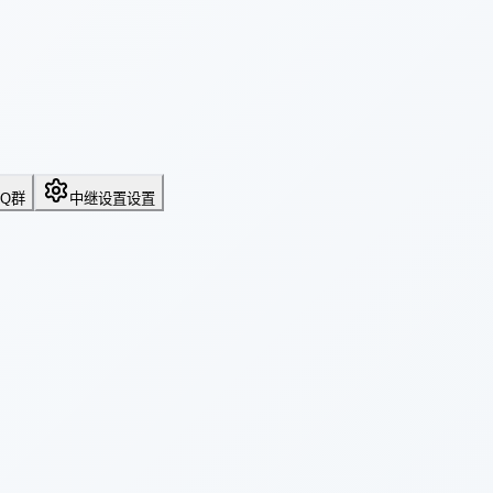
QQ群
中继设置
设置