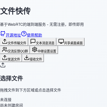
文件快传
基于WebRTC的端到端服务 - 无需注册，即传即用
开源地址
使用帮助
文件传输
文件
文本消息
消息
共享桌面
桌面
交流反馈
QQ群
中继设置
设置
发送文件
接收文件
选择文件
拖拽文件到下方区域或点击选择文件
未连接
尚未创建房间