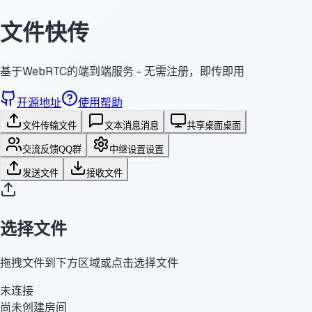
文件快传
基于WebRTC的端到端服务 - 无需注册，即传即用
开源地址
使用帮助
文件传输
文件
文本消息
消息
共享桌面
桌面
交流反馈
QQ群
中继设置
设置
发送文件
接收文件
选择文件
拖拽文件到下方区域或点击选择文件
未连接
尚未创建房间