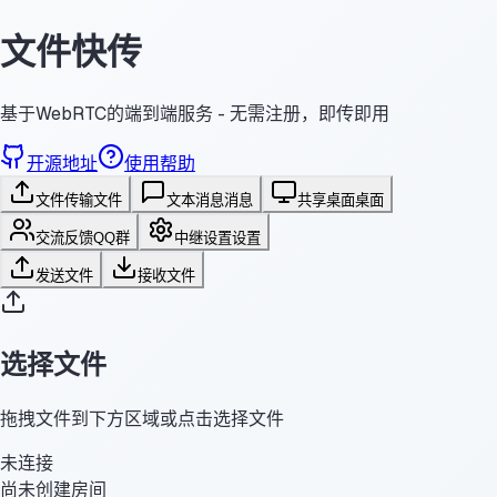
文件快传
基于WebRTC的端到端服务 - 无需注册，即传即用
开源地址
使用帮助
文件传输
文件
文本消息
消息
共享桌面
桌面
交流反馈
QQ群
中继设置
设置
发送文件
接收文件
选择文件
拖拽文件到下方区域或点击选择文件
未连接
尚未创建房间