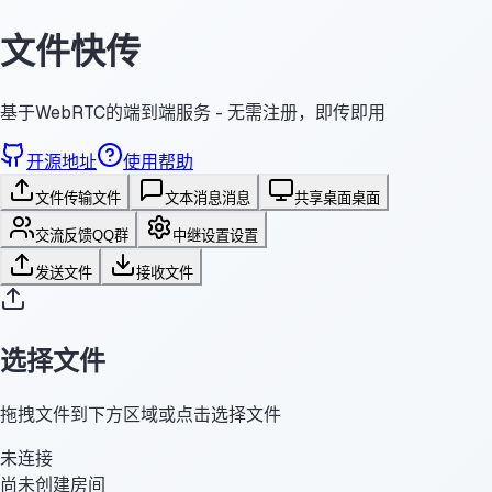
文件快传
基于WebRTC的端到端服务 - 无需注册，即传即用
开源地址
使用帮助
文件传输
文件
文本消息
消息
共享桌面
桌面
交流反馈
QQ群
中继设置
设置
发送文件
接收文件
选择文件
拖拽文件到下方区域或点击选择文件
未连接
尚未创建房间