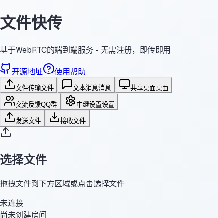
文件快传
基于WebRTC的端到端服务 - 无需注册，即传即用
开源地址
使用帮助
文件传输
文件
文本消息
消息
共享桌面
桌面
交流反馈
QQ群
中继设置
设置
发送文件
接收文件
选择文件
拖拽文件到下方区域或点击选择文件
未连接
尚未创建房间