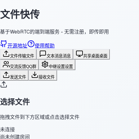
文件快传
基于WebRTC的端到端服务 - 无需注册，即传即用
开源地址
使用帮助
文件传输
文件
文本消息
消息
共享桌面
桌面
交流反馈
QQ群
中继设置
设置
发送文件
接收文件
选择文件
拖拽文件到下方区域或点击选择文件
未连接
尚未创建房间