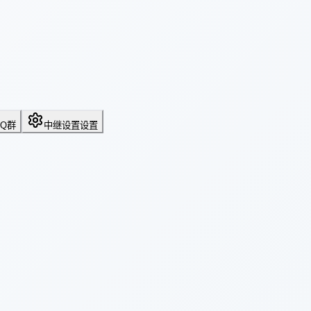
QQ群
中继设置
设置