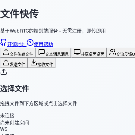
文件快传
基于WebRTC的端到端服务 - 无需注册，即传即用
开源地址
使用帮助
文件传输
文件
文本消息
消息
共享桌面
桌面
交流反馈
发送文件
接收文件
选择文件
拖拽文件到下方区域或点击选择文件
未连接
尚未创建房间
WS