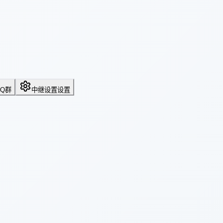
QQ群
中继设置
设置