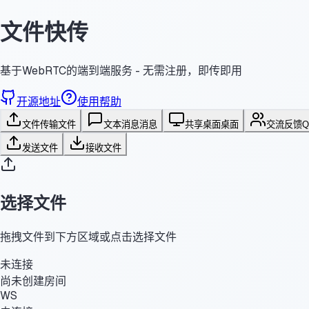
文件快传
基于WebRTC的端到端服务 - 无需注册，即传即用
开源地址
使用帮助
文件传输
文件
文本消息
消息
共享桌面
桌面
交流反馈
发送文件
接收文件
选择文件
拖拽文件到下方区域或点击选择文件
未连接
尚未创建房间
WS