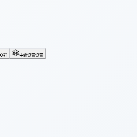
QQ群
中继设置
设置