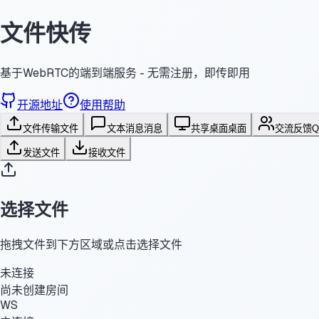
文件快传
基于WebRTC的端到端服务 - 无需注册，即传即用
开源地址
使用帮助
文件传输
文件
文本消息
消息
共享桌面
桌面
交流反馈
发送文件
接收文件
选择文件
拖拽文件到下方区域或点击选择文件
未连接
尚未创建房间
WS