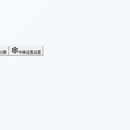
QQ群
中继设置
设置