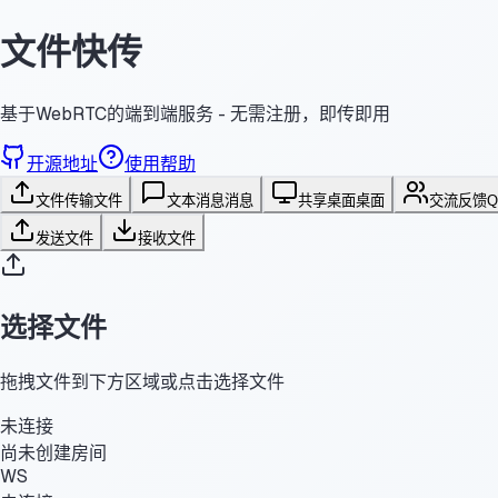
文件快传
基于WebRTC的端到端服务 - 无需注册，即传即用
开源地址
使用帮助
文件传输
文件
文本消息
消息
共享桌面
桌面
交流反馈
发送文件
接收文件
选择文件
拖拽文件到下方区域或点击选择文件
未连接
尚未创建房间
WS