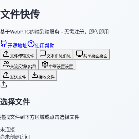
文件快传
基于WebRTC的端到端服务 - 无需注册，即传即用
开源地址
使用帮助
文件传输
文件
文本消息
消息
共享桌面
桌面
交流反馈
QQ群
中继设置
设置
发送文件
接收文件
选择文件
拖拽文件到下方区域或点击选择文件
未连接
尚未创建房间