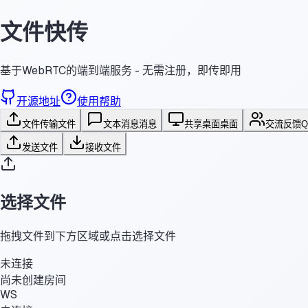
文件快传
基于WebRTC的端到端服务 - 无需注册，即传即用
开源地址
使用帮助
文件传输
文件
文本消息
消息
共享桌面
桌面
交流反馈
发送文件
接收文件
选择文件
拖拽文件到下方区域或点击选择文件
未连接
尚未创建房间
WS