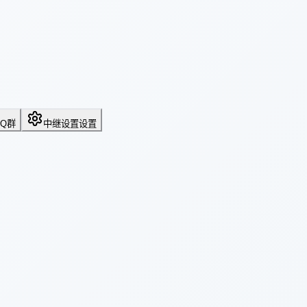
QQ群
中继设置
设置