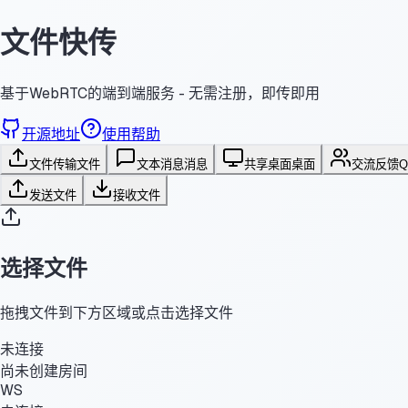
文件快传
基于WebRTC的端到端服务 - 无需注册，即传即用
开源地址
使用帮助
文件传输
文件
文本消息
消息
共享桌面
桌面
交流反馈
发送文件
接收文件
选择文件
拖拽文件到下方区域或点击选择文件
未连接
尚未创建房间
WS