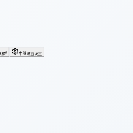
QQ群
中继设置
设置