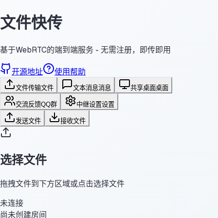
文件快传
基于WebRTC的端到端服务 - 无需注册，即传即用
开源地址
使用帮助
文件传输
文件
文本消息
消息
共享桌面
桌面
交流反馈
QQ群
中继设置
设置
发送文件
接收文件
选择文件
拖拽文件到下方区域或点击选择文件
未连接
尚未创建房间