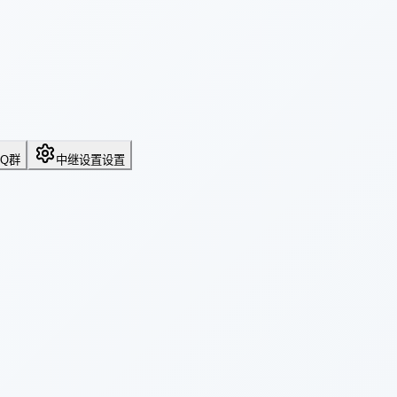
QQ群
中继设置
设置