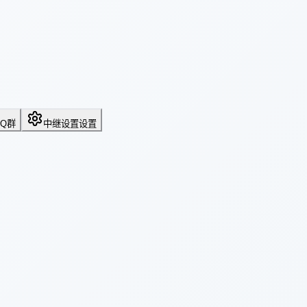
QQ群
中继设置
设置