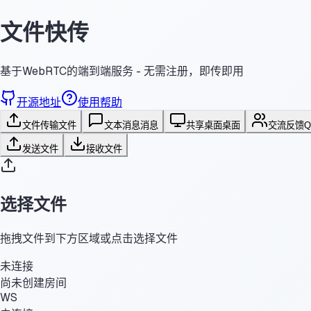
文件快传
基于WebRTC的端到端服务 - 无需注册，即传即用
开源地址
使用帮助
文件传输
文件
文本消息
消息
共享桌面
桌面
交流反馈
发送文件
接收文件
选择文件
拖拽文件到下方区域或点击选择文件
未连接
尚未创建房间
WS